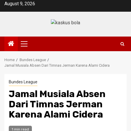
Skip
August 9, 2026
to
content
Primary
Menu
Home
Bundes League
Jamal Musiala Absen Dari Timnas Jerman Karena Alami Cidera
Bundes League
Jamal Musiala Absen
Dari Timnas Jerman
Karena Alami Cidera
1 min read