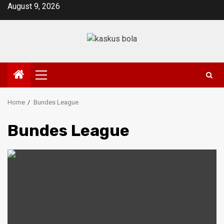
Skip
August 9, 2026
to
content
Primary
Menu
Home
Bundes League
Bundes League