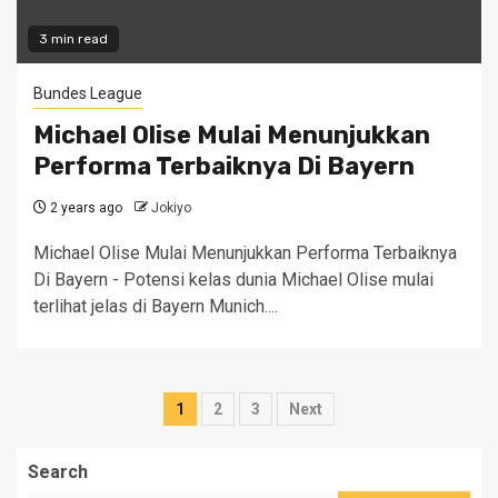
3 min read
Bundes League
Michael Olise Mulai Menunjukkan
Performa Terbaiknya Di Bayern
2 years ago
Jokiyo
Michael Olise Mulai Menunjukkan Performa Terbaiknya
Di Bayern - Potensi kelas dunia Michael Olise mulai
terlihat jelas di Bayern Munich....
Posts
1
2
3
Next
pagination
Search