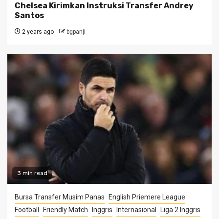
Chelsea Kirimkan Instruksi Transfer Andrey
Santos
2 years ago
bgpanji
3 min read
Bursa Transfer Musim Panas
English Priemere League
Football
Friendly Match
Inggris
Internasional
Liga 2 Inggris