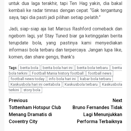
untuk dua laga terakhir, tapi Ten Hag yakin, dia bakal
kembali ke radar timnas dengan cepat. “Gak tergantung
saya, tapi dia pasti jadi pilihan setiap pelatih.”
Jadi, siap-siap aja liat Marcus Rashford comeback dan
ngebom lagi, ya! Stay Tuned biar ga ketinggalan berita
terupdate bola, yang pastinya kami menyediakan
informasi bola terbaru dan terpercaya. Jangan lupa like,
komen, dan share gengs, thank’s
berita bola
berita bola hari ini
berita bola terbaru
berita
Tags:
bola terkini
Football Mania history football
football news
football news today
info bola hari ini
kabar bola terbaru
Kaskusbola hari ini ceritabola
Kaskusbola terbaru
Kaskusbola
terkini
story bola
Continue
Previous
Next
Tottenham Hotspur Club
Bruno Fernandes Tidak
Reading
Menang Dramatis di
Lagi Menunjukkan
Coventry City
Performa Terbaiknya