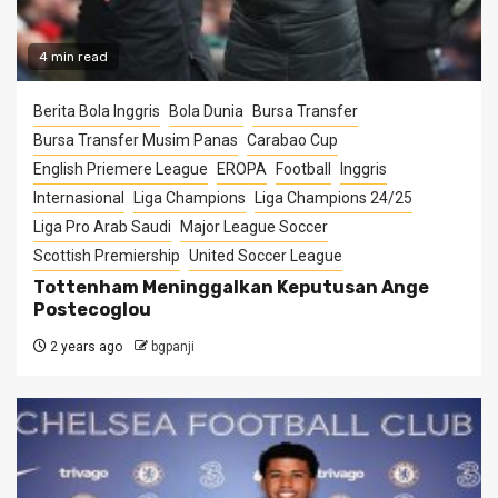
4 min read
Berita Bola Inggris
Bola Dunia
Bursa Transfer
Bursa Transfer Musim Panas
Carabao Cup
English Priemere League
EROPA
Football
Inggris
Internasional
Liga Champions
Liga Champions 24/25
Liga Pro Arab Saudi
Major League Soccer
Scottish Premiership
United Soccer League
Tottenham Meninggalkan Keputusan Ange
Postecoglou
2 years ago
bgpanji